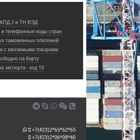
ОКПД 2 и ТН ВЭД
и телефонные коды стран
ых таможенных платежей
ки с ввозимыми товарами
ободно на борту
 экспорта - код 10
+7(423)2*65*62*65
+7(423)2*06*08*40