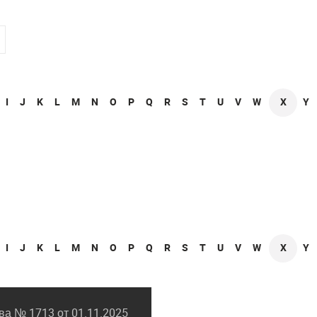
I
J
K
L
M
N
O
P
Q
R
S
T
U
V
W
X
Y
I
J
K
L
M
N
O
P
Q
R
S
T
U
V
W
X
Y
а № 1713 от 01.11.2025