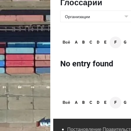
Глоссарии
Всё
A
B
C
D
E
F
G
No entry found
Всё
A
B
C
D
E
F
G
Постановление Правительств