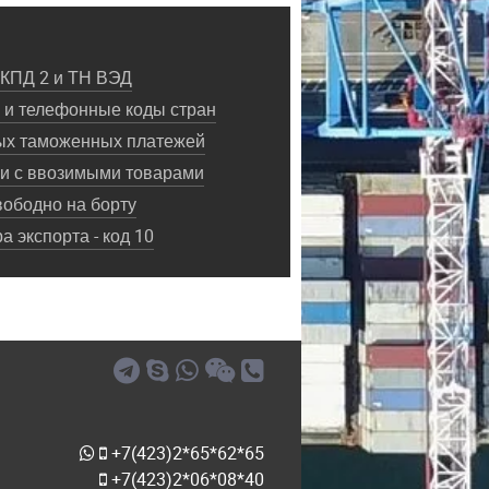
ОКПД 2 и ТН ВЭД
и телефонные коды стран
ых таможенных платежей
ки с ввозимыми товарами
ободно на борту
 экспорта - код 10
+7(423)2*65*62*65
+7(423)2*06*08*40