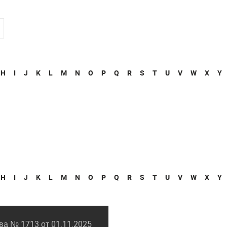
H
I
J
K
L
M
N
O
P
Q
R
S
T
U
V
W
X
Y
H
I
J
K
L
M
N
O
P
Q
R
S
T
U
V
W
X
Y
а № 1713 от 01.11.2025