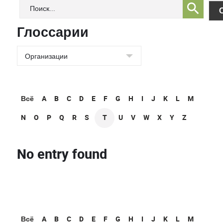
Глоссарии
Всё
A
B
C
D
E
F
G
H
I
J
K
L
M
N
O
P
Q
R
S
T
U
V
W
X
Y
Z
No entry found
Всё
A
B
C
D
E
F
G
H
I
J
K
L
M