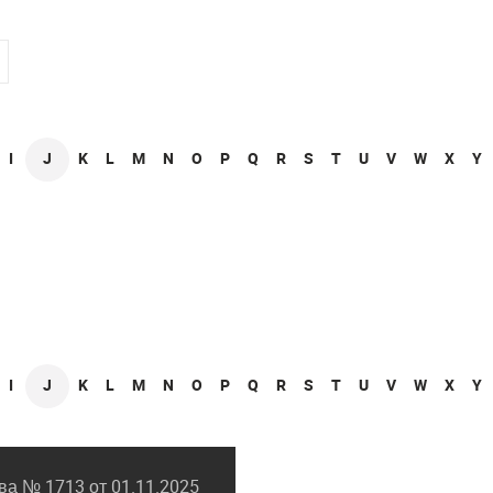
I
J
K
L
M
N
O
P
Q
R
S
T
U
V
W
X
Y
I
J
K
L
M
N
O
P
Q
R
S
T
U
V
W
X
Y
а № 1713 от 01.11.2025