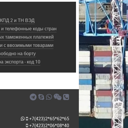
ОКПД 2 и ТН ВЭД
и телефонные коды стран
ых таможенных платежей
ки с ввозимыми товарами
ободно на борту
 экспорта - код 10
+7(423)2*65*62*65
+7(423)2*06*08*40