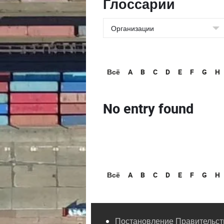
Глоссарии
Всё
A
B
C
D
E
F
G
H
No entry found
Всё
A
B
C
D
E
F
G
H
Постановление Правительств