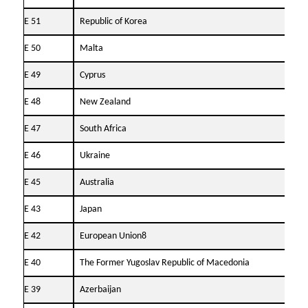
Е 51
Republic of Korea
31.
Е 50
Malta
01.
Е 49
Cyprus
01.
Е 48
New Zealand
26.
Е 47
South Africa
17.
Е 46
Ukraine
30.
Е 45
Australia
25.
Е 43
Japan
24.
Е 42
European Union8
24.
Е 40
The Former Yugoslav Republic of Macedonia
17.
Е 39
Azerbaijan
14.