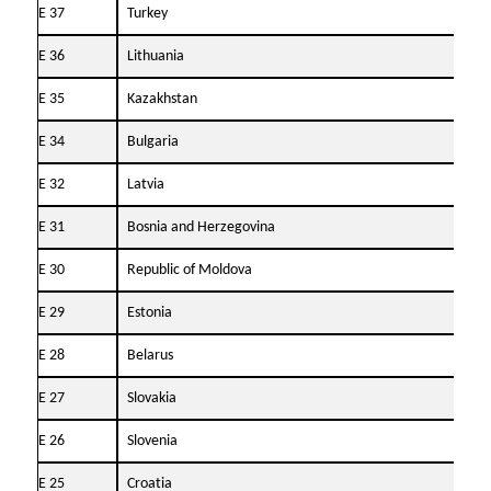
Е 37
Turkey
27.
Е 36
Lithuania
29.
Е 35
Kazakhstan
08.
Е 34
Bulgaria
21.
Е 32
Latvia
18.
Е 31
Bosnia and Herzegovina
06.
Е 30
Republic of Moldova
20.
Е 29
Estonia
01.
Е 28
Belarus
02.
Е 27
Slovakia
01.
Е 26
Slovenia
25.
Е 25
Croatia
08.