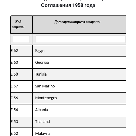
Соглашения 1958 года
Код
Договаривающиеся стороны
страны
при
Е 62
Egypt
03.
Е 60
Georgia
25.
Е 58
Tunisia
01.
Е 57
San Marino
26.
Е 56
Montenegro
03.
Е 54
Albania
05.
Е 53
Thailand
01.
Е 52
Malaysia
04.