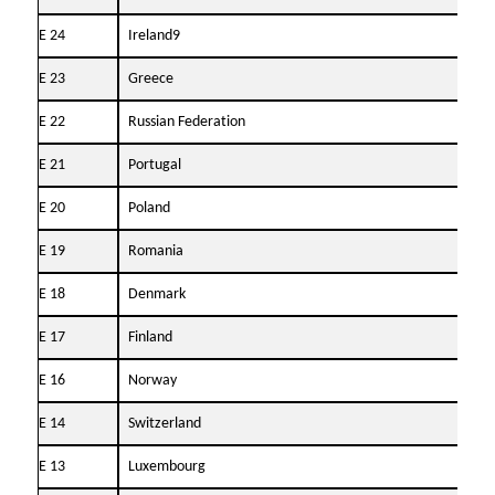
Е 24
Ireland9
24.
Е 23
Greece
05.
Е 22
Russian Federation
17.
Е 21
Portugal
28.
Е 20
Poland
13.
Е 19
Romania
21.
Е 18
Denmark
20.
Е 17
Finland
17.
Е 16
Norway
04.
Е 14
Switzerland
28.
Е 13
Luxembourg
12.