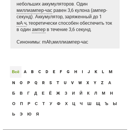
небольших аккумуляторов. Один
миллиампер-час
равен 3,6 кулона (ампер-
секунд). Аккумулятор, заряженный до 1
мА·ч
, теоретически способен обеспечить ток
в один
ампер
в течение 3,6 секунд.
Синонимы: mAh,миллиампер-час
Всё
A
B
C
D
E
F
G
H
I
J
K
L
M
N
O
P
Q
R
S
T
U
V
W
X
Y
Z
А
Б
В
Г
Д
Е
Ё
Ж
З
И
Й
К
Л
М
Н
О
П
Р
С
Т
У
Ф
Х
Ц
Ч
Ш
Щ
Ъ
Ы
Ь
Э
Ю
Я