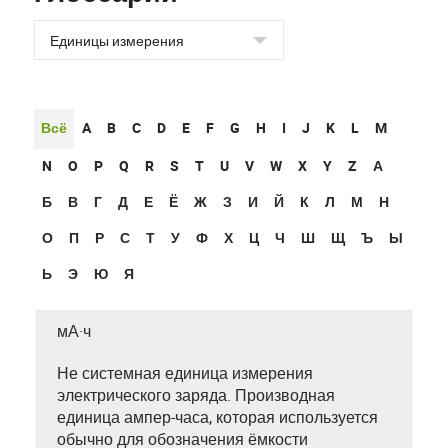
Всё
A
B
C
D
E
F
G
H
I
J
K
L
M
N
O
P
Q
R
S
T
U
V
W
X
Y
Z
А
Б
В
Г
Д
Е
Ё
Ж
З
И
Й
К
Л
М
Н
О
П
Р
С
Т
У
Ф
Х
Ц
Ч
Ш
Щ
Ъ
Ы
Ь
Э
Ю
Я
мА·ч
Не системная единица измерения
электрического заряда. Производная
единица ампер-часа, которая используется
обычно для обозначения ёмкости