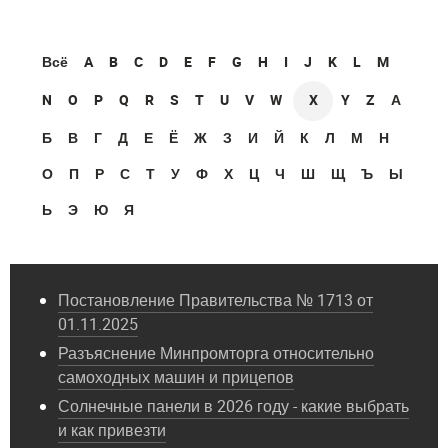
Всё
A
B
C
D
E
F
G
H
I
J
K
L
M
N
O
P
Q
R
S
T
U
V
W
X
Y
Z
А
Б
В
Г
Д
Е
Ё
Ж
З
И
Й
К
Л
М
Н
О
П
Р
С
Т
У
Ф
Х
Ц
Ч
Ш
Щ
Ъ
Ы
Ь
Э
Ю
Я
Постановление Правительства № 1713 от
01.11.2025
Разъяснение Минпромторга относительно
самоходных машин и прицепов
Солнечные панели в 2026 году - какие выбрать
и как привезти