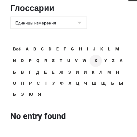
Глоссарии
Всё
A
B
C
D
E
F
G
H
I
J
K
L
M
N
O
P
Q
R
S
T
U
V
W
X
Y
Z
А
Б
В
Г
Д
Е
Ё
Ж
З
И
Й
К
Л
М
Н
О
П
Р
С
Т
У
Ф
Х
Ц
Ч
Ш
Щ
Ъ
Ы
Ь
Э
Ю
Я
No entry found