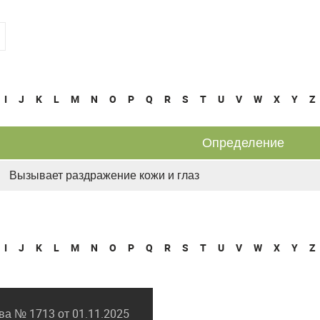
I
J
K
L
M
N
O
P
Q
R
S
T
U
V
W
X
Y
Z
Определение
Вызывает раздражение кожи и глаз
I
J
K
L
M
N
O
P
Q
R
S
T
U
V
W
X
Y
Z
а № 1713 от 01.11.2025