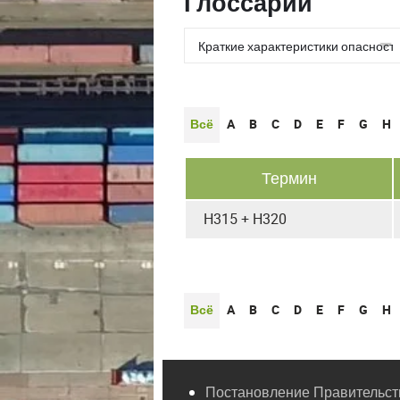
Глоссарии
Всё
A
B
C
D
E
F
G
H
Термин
H315 + H320
Всё
A
B
C
D
E
F
G
H
Постановление Правительств