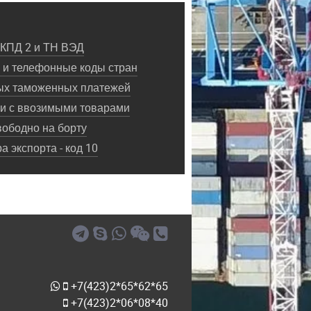
ОКПД 2 и ТН ВЭД
и телефонные коды стран
ых таможенных платежей
ки с ввозимыми товарами
ободно на борту
 экспорта - код 10
+7(423)2*65*62*65
+7(423)2*06*08*40