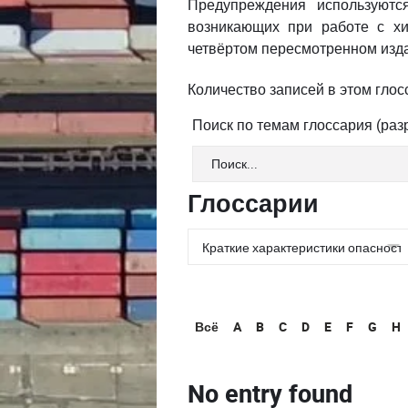
Предупреждения используютс
возникающих при работе с хи
четвёртом пересмотренном изд
Количество записей в этом глосс
Поиск по темам глоссария (ра
Глоссарии
Всё
A
B
C
D
E
F
G
H
No entry found