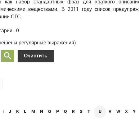
я как набор стандартных фраз для краткого описани
мическими веществами. В 2011 году список предупре
ании СГС.
арии - 0.
зрешены регулярные выражения)
I
J
K
L
M
N
O
P
Q
R
S
T
U
V
W
X
Y