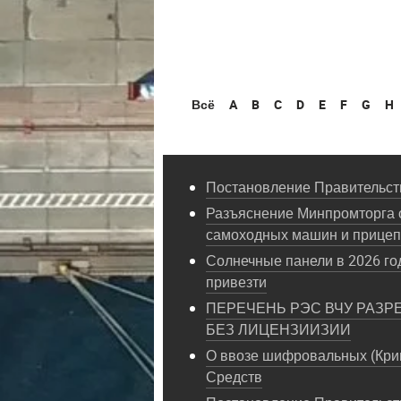
Всё
A
B
C
D
E
F
G
H
Постановление Правительств
Разъяснение Минпромторга 
самоходных машин и прице
Солнечные панели в 2026 год
привезти
ПЕРЕЧЕНЬ РЭС ВЧУ РАЗР
БЕЗ ЛИЦЕНЗИИЗИИ
О ввозе шифровальных (Кри
Средств