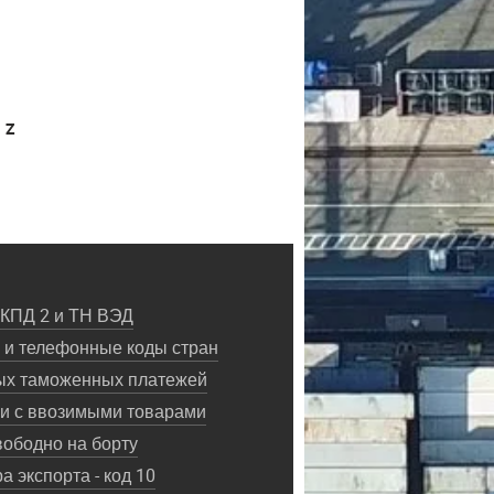
Z
ОКПД 2 и ТН ВЭД
и телефонные коды стран
ых таможенных платежей
ки с ввозимыми товарами
ободно на борту
 экспорта - код 10