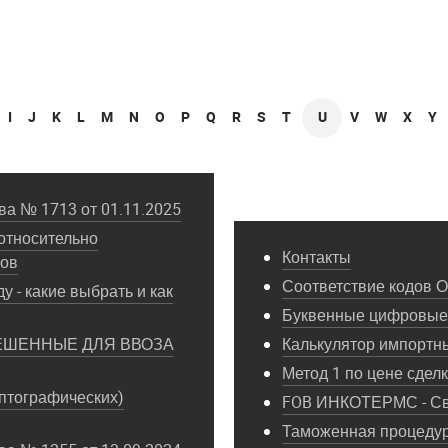
I
J
K
L
M
N
O
P
Q
R
S
T
U
V
W
X
Y
а № 1713 от 01.11.2025
относительно
Контакты
пов
Соответствие кодов 
у - какие выбрать и как
Буквенные цифровые 
ЕШЕННЫЕ ДЛЯ ВВОЗА
Калькулятор импортн
Метод 1 по цене сдел
птографических)
FOB ИНКОТЕРМС - Св
Таможенная процедура