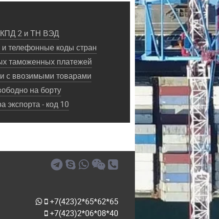
ОКПД 2 и ТН ВЭД
и телефонные коды стран
ых таможенных платежей
ки с ввозимыми товарами
ободно на борту
 экспорта - код 10
+7(423)2*65*62*65
+7(423)2*06*08*40