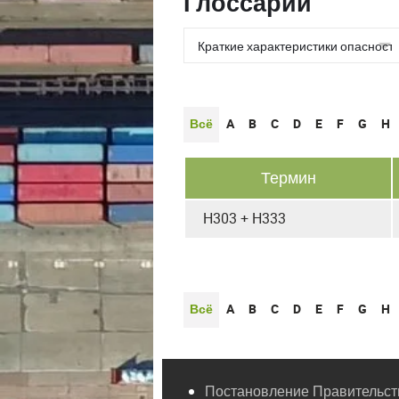
Глоссарии
Всё
A
B
C
D
E
F
G
H
Термин
H303 + H333
Всё
A
B
C
D
E
F
G
H
Постановление Правительств