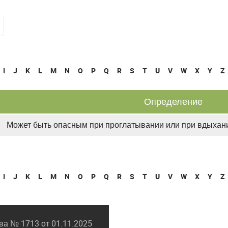
I
J
K
L
M
N
O
P
Q
R
S
T
U
V
W
X
Y
Z
Определение
Может быть опасным при проглатывании или при вдыхан
I
J
K
L
M
N
O
P
Q
R
S
T
U
V
W
X
Y
Z
а № 1713 от 01.11.2025