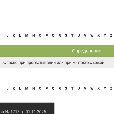
I
J
K
L
M
N
O
P
Q
R
S
T
U
V
W
X
Y
Z
Определение
Опасно при проглатывании или при контакте с кожей
I
J
K
L
M
N
O
P
Q
R
S
T
U
V
W
X
Y
Z
а № 1713 от 01.11.2025