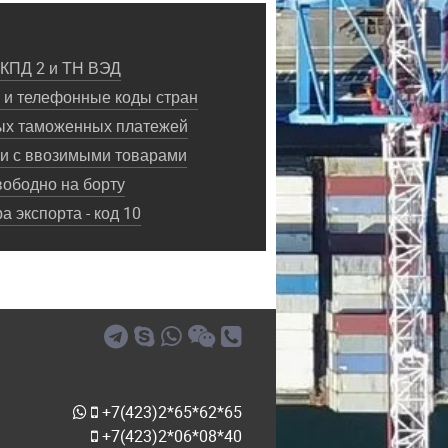
ОКПД 2 и ТН ВЭД
и телефонные коды стран
ых таможенных платежей
ки с ввозимыми товарами
ободно на борту
 экспорта - код 10
+7(423)2*65*62*65
+7(423)2*06*08*40