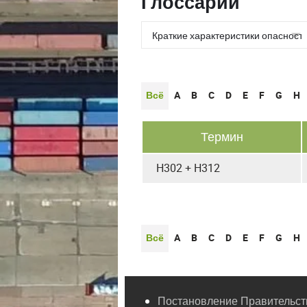
Глоссарии
Всё
A
B
C
D
E
F
G
H
Термин
H302 + H312
Всё
A
B
C
D
E
F
G
H
Постановление Правительств