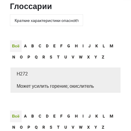
Глоссарии
Всё
A
B
C
D
E
F
G
H
I
J
K
L
M
N
O
P
Q
R
S
T
U
V
W
X
Y
Z
H272
Может усилить горение; окислитель
Всё
A
B
C
D
E
F
G
H
I
J
K
L
M
N
O
P
Q
R
S
T
U
V
W
X
Y
Z