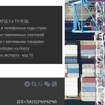
ОКПД 2 и ТН ВЭД
и телефонные коды стран
ых таможенных платежей
ки с ввозимыми товарами
ободно на борту
 экспорта - код 10
+7(423)2*65*62*65