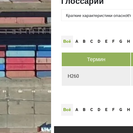
Глоссарии
Всё
A
B
C
D
E
F
G
H
Термин
H260
Всё
A
B
C
D
E
F
G
H