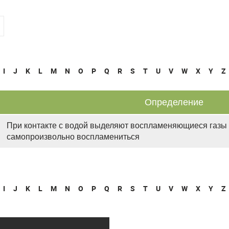
I
J
K
L
M
N
O
P
Q
R
S
T
U
V
W
X
Y
Z
Определение
При контакте с водой выделяют воспламеняющиеся газы 
самопроизвольно воспламениться
I
J
K
L
M
N
O
P
Q
R
S
T
U
V
W
X
Y
Z