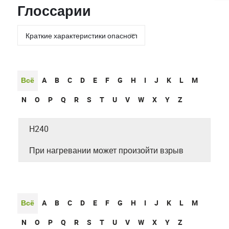
Глоссарии
Всё
A
B
C
D
E
F
G
H
I
J
K
L
M
N
O
P
Q
R
S
T
U
V
W
X
Y
Z
H240
При нагревании может произойти взрыв
Всё
A
B
C
D
E
F
G
H
I
J
K
L
M
N
O
P
Q
R
S
T
U
V
W
X
Y
Z