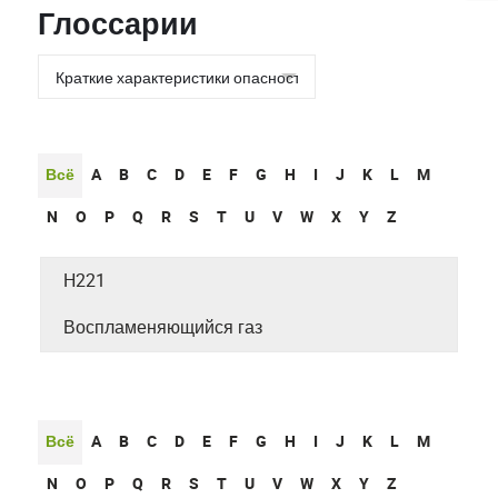
Глоссарии
Всё
A
B
C
D
E
F
G
H
I
J
K
L
M
N
O
P
Q
R
S
T
U
V
W
X
Y
Z
H221
Воспламеняющийся газ
Всё
A
B
C
D
E
F
G
H
I
J
K
L
M
N
O
P
Q
R
S
T
U
V
W
X
Y
Z