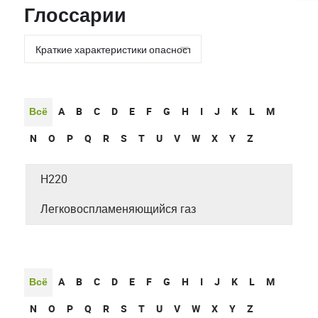
Глоссарии
Всё
A
B
C
D
E
F
G
H
I
J
K
L
M
N
O
P
Q
R
S
T
U
V
W
X
Y
Z
H220
Легковоспламеняющийся газ
Всё
A
B
C
D
E
F
G
H
I
J
K
L
M
N
O
P
Q
R
S
T
U
V
W
X
Y
Z