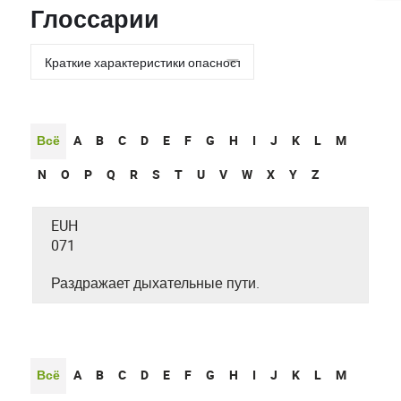
Глоссарии
Всё
A
B
C
D
E
F
G
H
I
J
K
L
M
N
O
P
Q
R
S
T
U
V
W
X
Y
Z
EUH
071
Раздражает дыхательные пути.
Всё
A
B
C
D
E
F
G
H
I
J
K
L
M