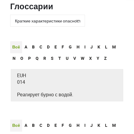
Глоссарии
Всё
A
B
C
D
E
F
G
H
I
J
K
L
M
N
O
P
Q
R
S
T
U
V
W
X
Y
Z
EUH
014
Реагирует бурно с водой.
Всё
A
B
C
D
E
F
G
H
I
J
K
L
M