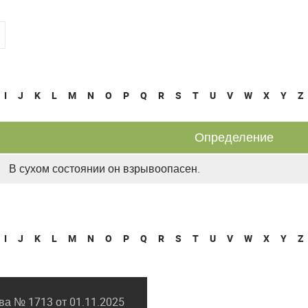
I
J
K
L
M
N
O
P
Q
R
S
T
U
V
W
X
Y
Z
Определение
В сухом состоянии он взрывоопасен.
I
J
K
L
M
N
O
P
Q
R
S
T
U
V
W
X
Y
Z
а № 1713 от 01.11.2025