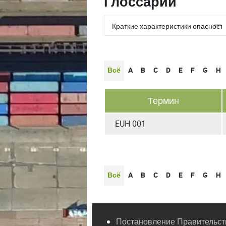
Глоссарии
Всё
A
B
C
D
E
F
G
H
Термин
EUH 001
Всё
A
B
C
D
E
F
G
H
Постановление Правительств