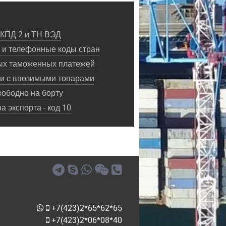
ОКПД 2 и ТН ВЭД
и телефонные коды стран
ых таможенных платежей
ки с ввозимыми товарами
ободно на борту
 экспорта - код 10
+7(423)2*65*62*65
+7(423)2*06*08*40