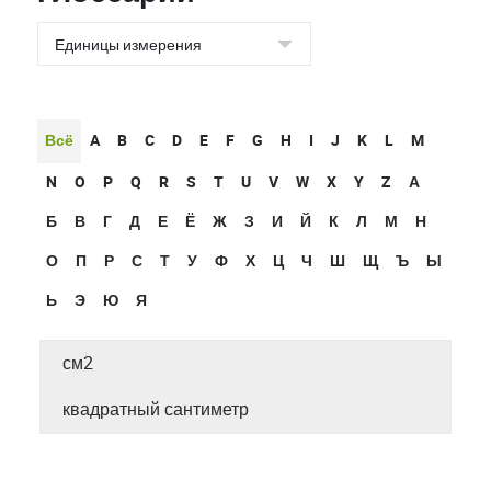
Всё
A
B
C
D
E
F
G
H
I
J
K
L
M
N
O
P
Q
R
S
T
U
V
W
X
Y
Z
А
Б
В
Г
Д
Е
Ё
Ж
З
И
Й
К
Л
М
Н
О
П
Р
С
Т
У
Ф
Х
Ц
Ч
Ш
Щ
Ъ
Ы
Ь
Э
Ю
Я
см2
квадратный сантиметр