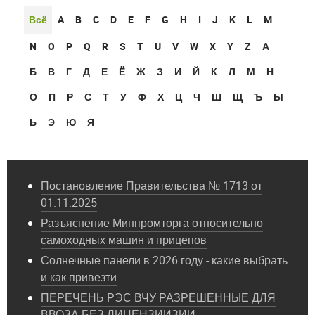
Всё
A
B
C
D
E
F
G
H
I
J
K
L
M
N
O
P
Q
R
S
T
U
V
W
X
Y
Z
А
Б
В
Г
Д
Е
Ё
Ж
З
И
Й
К
Л
М
Н
О
П
Р
С
Т
У
Ф
Х
Ц
Ч
Ш
Щ
Ъ
Ы
Ь
Э
Ю
Я
Постановление Правительства № 1713 от
01.11.2025
Разъяснение Минпромторга относительно
самоходных машин и прицепов
Солнечные панели в 2026 году - какие выбрать
и как привезти
ПЕРЕЧЕНЬ РЭС ВЧУ РАЗРЕШЕННЫЕ ДЛЯ
ВВОЗА БЕЗ ЛИЦЕНЗИИЗИИ