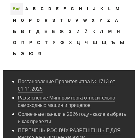
Всё
A
B
C
D
E
F
G
H
I
J
K
L
M
N
O
P
Q
R
S
T
U
V
W
X
Y
Z
А
Б
В
Г
Д
Е
Ё
Ж
З
И
Й
К
Л
М
Н
О
П
Р
С
Т
У
Ф
Х
Ц
Ч
Ш
Щ
Ъ
Ы
Ь
Э
Ю
Я
Постановление Правительства № 1713 от
01.11.2025
Разъяснение Минпромторга относительно
самоходных машин и прицепов
Солнечные панели в 2026 году - какие выбрать
и как привезти
ПЕРЕЧЕНЬ РЭС ВЧУ РАЗРЕШЕННЫЕ ДЛЯ
ВВОЗА БЕЗ ЛИЦЕНЗИИЗИИ