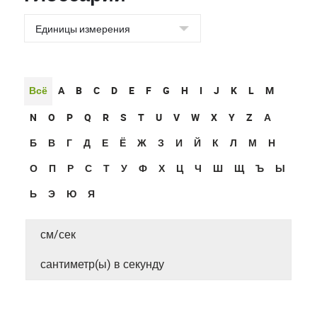
Всё
A
B
C
D
E
F
G
H
I
J
K
L
M
N
O
P
Q
R
S
T
U
V
W
X
Y
Z
А
Б
В
Г
Д
Е
Ё
Ж
З
И
Й
К
Л
М
Н
О
П
Р
С
Т
У
Ф
Х
Ц
Ч
Ш
Щ
Ъ
Ы
Ь
Э
Ю
Я
см/сек
сантиметр(ы) в секунду