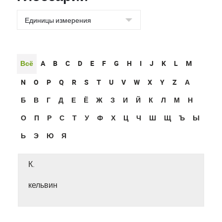
Всё
A
B
C
D
E
F
G
H
I
J
K
L
M
N
O
P
Q
R
S
T
U
V
W
X
Y
Z
А
Б
В
Г
Д
Е
Ё
Ж
З
И
Й
К
Л
М
Н
О
П
Р
С
Т
У
Ф
Х
Ц
Ч
Ш
Щ
Ъ
Ы
Ь
Э
Ю
Я
К.
кельвин