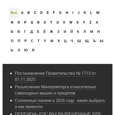
Всё
A
B
C
D
E
F
G
H
I
J
K
L
M
N
O
P
Q
R
S
T
U
V
W
X
Y
Z
А
Б
В
Г
Д
Е
Ё
Ж
З
И
Й
К
Л
М
Н
О
П
Р
С
Т
У
Ф
Х
Ц
Ч
Ш
Щ
Ъ
Ы
Ь
Э
Ю
Я
Постановление Правительства № 1713 от
01.11.2025
Разъяснение Минпромторга относительно
самоходных машин и прицепов
Солнечные панели в 2026 году - какие выбрать
и как привезти
ПЕРЕЧЕНЬ РЭС ВЧУ РАЗРЕШЕННЫЕ ДЛЯ