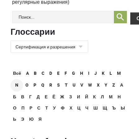
регулярные выражения)
Глоссарии
Всё
A
B
C
D
E
F
G
H
I
J
K
L
M
N
O
P
Q
R
S
T
U
V
W
X
Y
Z
А
Б
В
Г
Д
Е
Ё
Ж
З
И
Й
К
Л
М
Н
О
П
Р
С
Т
У
Ф
Х
Ц
Ч
Ш
Щ
Ъ
Ы
Ь
Э
Ю
Я