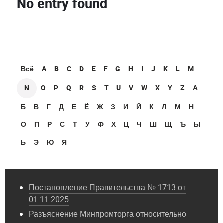
No entry found
Всё
A
B
C
D
E
F
G
H
I
J
K
L
M
N
O
P
Q
R
S
T
U
V
W
X
Y
Z
А
Б
В
Г
Д
Е
Ё
Ж
З
И
Й
К
Л
М
Н
О
П
Р
С
Т
У
Ф
Х
Ц
Ч
Ш
Щ
Ъ
Ы
Ь
Э
Ю
Я
Постановление Правительства № 1713 от
01.11.2025
Разъяснение Минпромторга относительно