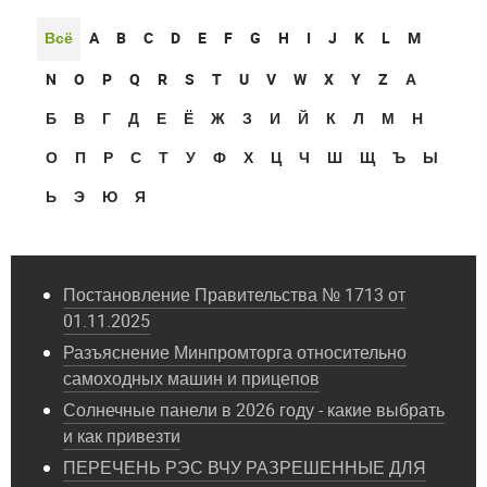
Всё
A
B
C
D
E
F
G
H
I
J
K
L
M
N
O
P
Q
R
S
T
U
V
W
X
Y
Z
А
Б
В
Г
Д
Е
Ё
Ж
З
И
Й
К
Л
М
Н
О
П
Р
С
Т
У
Ф
Х
Ц
Ч
Ш
Щ
Ъ
Ы
Ь
Э
Ю
Я
Постановление Правительства № 1713 от
01.11.2025
Разъяснение Минпромторга относительно
самоходных машин и прицепов
Солнечные панели в 2026 году - какие выбрать
и как привезти
ПЕРЕЧЕНЬ РЭС ВЧУ РАЗРЕШЕННЫЕ ДЛЯ