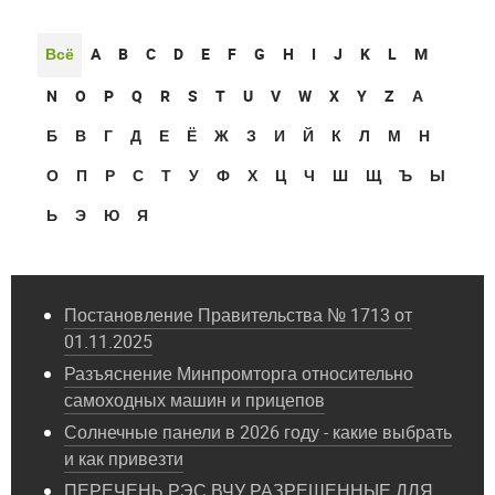
Всё
A
B
C
D
E
F
G
H
I
J
K
L
M
N
O
P
Q
R
S
T
U
V
W
X
Y
Z
А
Б
В
Г
Д
Е
Ё
Ж
З
И
Й
К
Л
М
Н
О
П
Р
С
Т
У
Ф
Х
Ц
Ч
Ш
Щ
Ъ
Ы
Ь
Э
Ю
Я
Постановление Правительства № 1713 от
01.11.2025
Разъяснение Минпромторга относительно
самоходных машин и прицепов
Солнечные панели в 2026 году - какие выбрать
и как привезти
ПЕРЕЧЕНЬ РЭС ВЧУ РАЗРЕШЕННЫЕ ДЛЯ