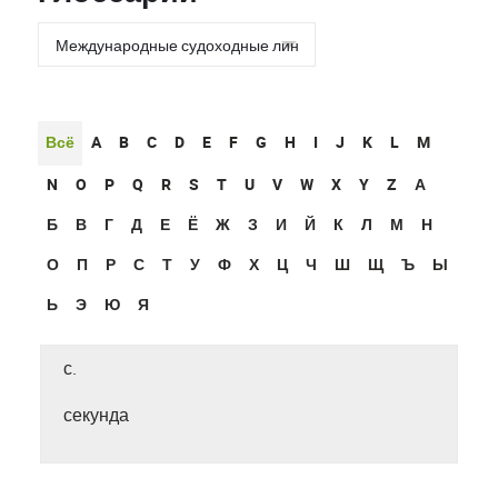
Всё
A
B
C
D
E
F
G
H
I
J
K
L
M
N
O
P
Q
R
S
T
U
V
W
X
Y
Z
А
Б
В
Г
Д
Е
Ё
Ж
З
И
Й
К
Л
М
Н
О
П
Р
С
Т
У
Ф
Х
Ц
Ч
Ш
Щ
Ъ
Ы
Ь
Э
Ю
Я
с.
секунда