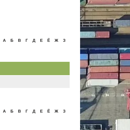
А
Б
В
Г
Д
Е
Ё
Ж
З
А
Б
В
Г
Д
Е
Ё
Ж
З