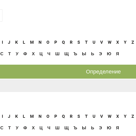
I
J
K
L
M
N
O
P
Q
R
S
T
U
V
W
X
Y
Z
С
Т
У
Ф
Х
Ц
Ч
Ш
Щ
Ъ
Ы
Ь
Э
Ю
Я
Определение
I
J
K
L
M
N
O
P
Q
R
S
T
U
V
W
X
Y
Z
С
Т
У
Ф
Х
Ц
Ч
Ш
Щ
Ъ
Ы
Ь
Э
Ю
Я