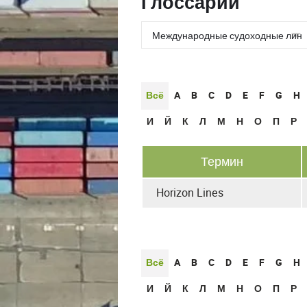
Глоссарии
Всё
A
B
C
D
E
F
G
H
И
Й
К
Л
М
Н
О
П
Р
Термин
Horizon Lines
Всё
A
B
C
D
E
F
G
H
И
Й
К
Л
М
Н
О
П
Р