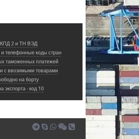
ОКПД 2 и ТН ВЭД
и телефонные коды стран
ых таможенных платежей
ки с ввозимыми товарами
ободно на борту
 экспорта - код 10