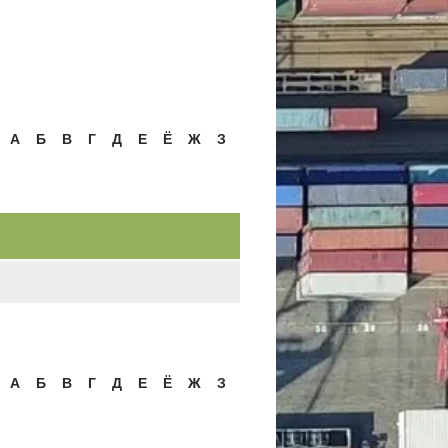
А
Б
В
Г
Д
Е
Ё
Ж
З
А
Б
В
Г
Д
Е
Ё
Ж
З