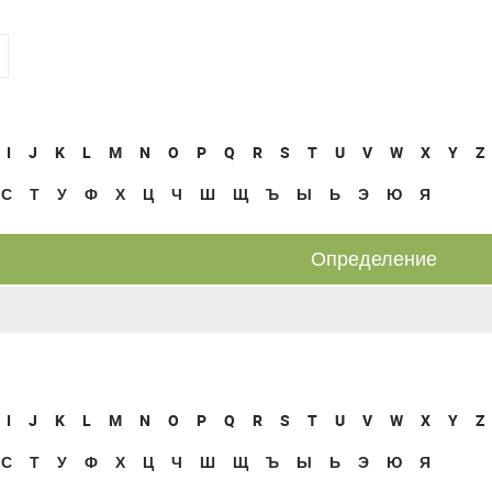
I
J
K
L
M
N
O
P
Q
R
S
T
U
V
W
X
Y
Z
С
Т
У
Ф
Х
Ц
Ч
Ш
Щ
Ъ
Ы
Ь
Э
Ю
Я
Определение
I
J
K
L
M
N
O
P
Q
R
S
T
U
V
W
X
Y
Z
С
Т
У
Ф
Х
Ц
Ч
Ш
Щ
Ъ
Ы
Ь
Э
Ю
Я