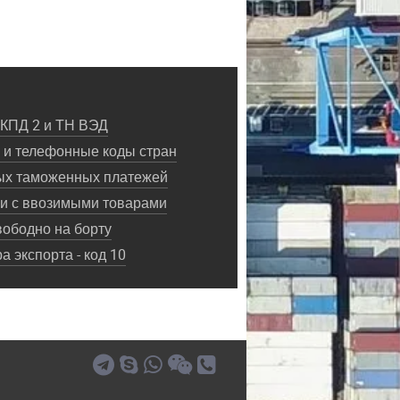
ОКПД 2 и ТН ВЭД
и телефонные коды стран
ых таможенных платежей
ки с ввозимыми товарами
ободно на борту
 экспорта - код 10