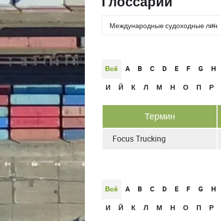
Глоссарии
Всё
A
B
C
D
E
F
G
H
И
Й
К
Л
М
Н
О
П
Р
Термин
Focus Trucking
Всё
A
B
C
D
E
F
G
H
И
Й
К
Л
М
Н
О
П
Р