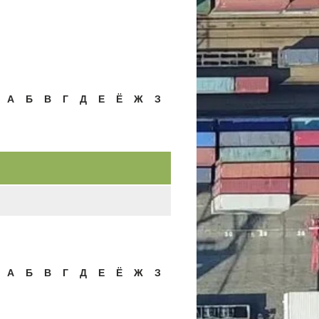
А
Б
В
Г
Д
Е
Ё
Ж
З
А
Б
В
Г
Д
Е
Ё
Ж
З