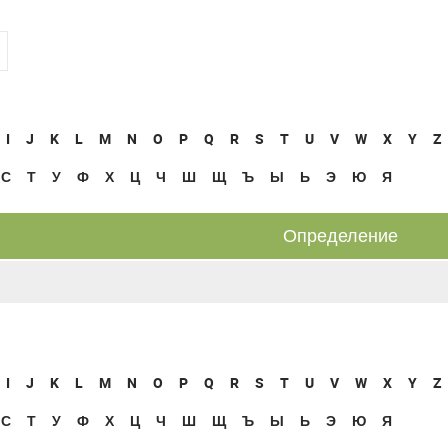
I
J
K
L
M
N
O
P
Q
R
S
T
U
V
W
X
Y
Z
С
Т
У
Ф
Х
Ц
Ч
Ш
Щ
Ъ
Ы
Ь
Э
Ю
Я
Определение
I
J
K
L
M
N
O
P
Q
R
S
T
U
V
W
X
Y
Z
С
Т
У
Ф
Х
Ц
Ч
Ш
Щ
Ъ
Ы
Ь
Э
Ю
Я