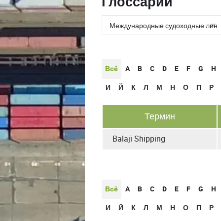
Глоссарии
Всё
A
B
C
D
E
F
G
H
И
Й
К
Л
М
Н
О
П
Р
Термин
Balaji Shipping
Всё
A
B
C
D
E
F
G
H
И
Й
К
Л
М
Н
О
П
Р