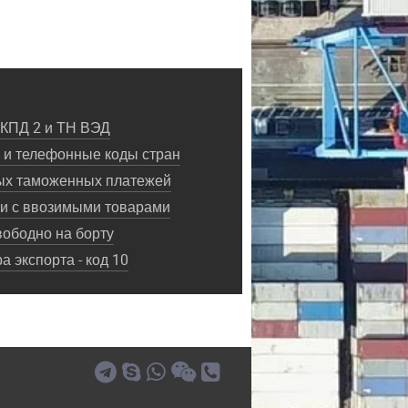
ОКПД 2 и ТН ВЭД
и телефонные коды стран
ых таможенных платежей
ки с ввозимыми товарами
ободно на борту
 экспорта - код 10