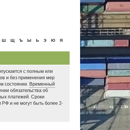
Ш
Щ
Ъ
Ы
Ь
Э
Ю
Я
опускается с полным или
ов и без применения мер
ом состоянии.
Временный
ении обязательства об
ных платежей. Сроки
РФ и не могут быть более 2-