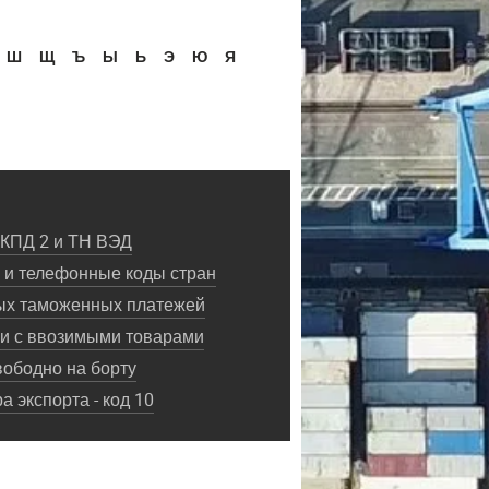
Ш
Щ
Ъ
Ы
Ь
Э
Ю
Я
ОКПД 2 и ТН ВЭД
и телефонные коды стран
ых таможенных платежей
ки с ввозимыми товарами
ободно на борту
 экспорта - код 10