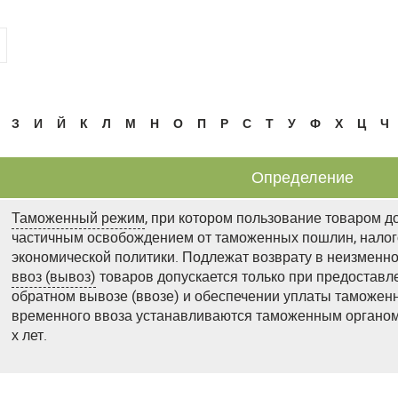
З
И
Й
К
Л
М
Н
О
П
Р
С
Т
У
Ф
Х
Ц
Ч
Определение
Таможенный режим
, при котором пользование товаром д
частичным освобождением от таможенных пошлин, налог
экономической политики. Подлежат возврату в неизменн
ввоз (вывоз)
товаров допускается только при предоставл
обратном вывозе (ввозе) и обеспечении уплаты таможен
временного ввоза устанавливаются таможенным органом 
х лет.