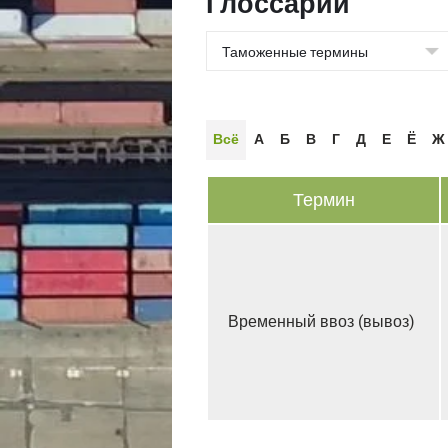
Глоссарии
Всё
А
Б
В
Г
Д
Е
Ё
Ж
Термин
Временный ввоз (вывоз)