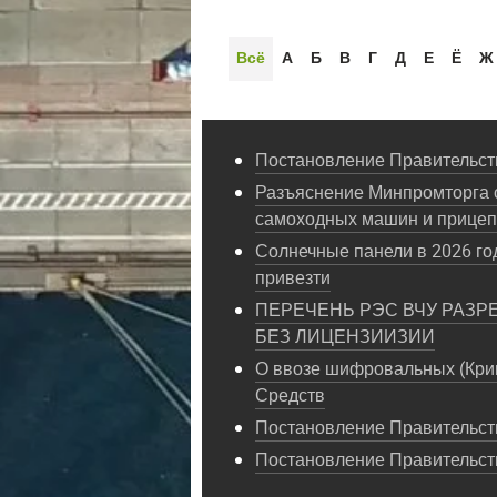
Всё
А
Б
В
Г
Д
Е
Ё
Ж
Постановление Правительств
Разъяснение Минпромторга 
самоходных машин и прице
Солнечные панели в 2026 год
привезти
ПЕРЕЧЕНЬ РЭС ВЧУ РАЗР
БЕЗ ЛИЦЕНЗИИЗИИ
О ввозе шифровальных (Кри
Средств
Постановление Правительств
Постановление Правительст