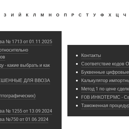
З
И
Й
К
Л
М
Н
О
П
Р
С
Т
У
Ф
Х
Ц
Ч
а № 1713 от 01.11.2025
относительно
Контакты
пов
Соответствие кодов 
у - какие выбрать и как
Буквенные цифровые 
ЕШЕННЫЕ ДЛЯ ВВОЗА
Калькулятор импортн
Метод 1 по цене сдел
птографических)
FOB ИНКОТЕРМС - Св
Таможенная процедура
а № 1255 от 13.09.2024
ва №750 от 01.06.2024