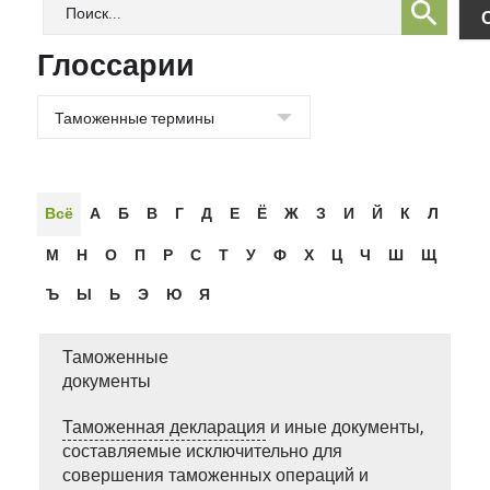
Глоссарии
Всё
А
Б
В
Г
Д
Е
Ё
Ж
З
И
Й
К
Л
М
Н
О
П
Р
С
Т
У
Ф
Х
Ц
Ч
Ш
Щ
Ъ
Ы
Ь
Э
Ю
Я
Таможенные
документы
Таможенная декларация
и иные документы,
составляемые исключительно для
совершения таможенных операций и