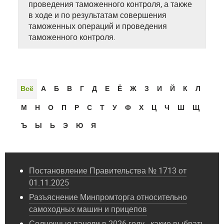
проведения таможенного контроля, а также
в ходе и по результатам совершения
таможенных операций и проведения
таможенного контроля.
Всё
А
Б
В
Г
Д
Е
Ё
Ж
З
И
Й
К
Л
М
Н
О
П
Р
С
Т
У
Ф
Х
Ц
Ч
Ш
Щ
Ъ
Ы
Ь
Э
Ю
Я
Постановление Правительства № 1713 от
01.11.2025
Разъяснение Минпромторга относительно
самоходных машин и прицепов
Солнечные панели в 2026 году - какие выбрать