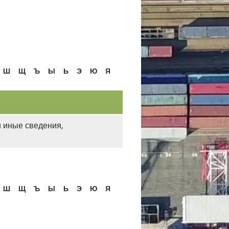
Ш
Щ
Ъ
Ы
Ь
Э
Ю
Я
 иные сведения,
Ш
Щ
Ъ
Ы
Ь
Э
Ю
Я