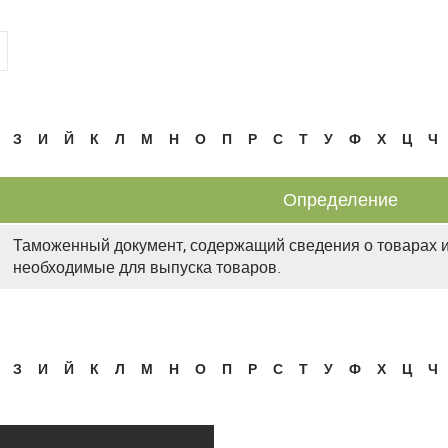
З
И
Й
К
Л
М
Н
О
П
Р
С
Т
У
Ф
Х
Ц
Ч
Определение
Таможенный документ, содержащий сведения о товарах и
необходимые для выпуска товаров.
З
И
Й
К
Л
М
Н
О
П
Р
С
Т
У
Ф
Х
Ц
Ч