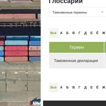
Глоссарии
Всё
А
Б
В
Г
Д
Е
Ё
Ж
Термин
Таможенная декларация
Всё
А
Б
В
Г
Д
Е
Ё
Ж