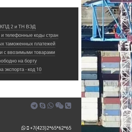
ОКПД 2 и ТН ВЭД
и телефонные коды стран
ых таможенных платежей
ки с ввозимыми товарами
ободно на борту
 экспорта - код 10
+7(423)2*65*62*65