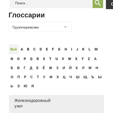
Глоссарии
Всё
A
B
C
D
E
F
G
H
I
J
K
L
M
N
O
P
Q
R
S
T
U
V
W
X
Y
Z
А
Б
В
Г
Д
Е
Ё
Ж
З
И
Й
К
Л
М
Н
О
П
Р
С
Т
У
Ф
Х
Ц
Ч
Ш
Щ
Ъ
Ы
Ь
Э
Ю
Я
Железнодорожный
узел