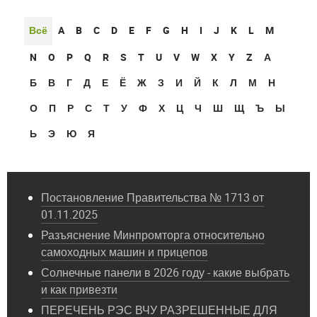
Всё
A
B
C
D
E
F
G
H
I
J
K
L
M
N
O
P
Q
R
S
T
U
V
W
X
Y
Z
А
Б
В
Г
Д
Е
Ё
Ж
З
И
Й
К
Л
М
Н
О
П
Р
С
Т
У
Ф
Х
Ц
Ч
Ш
Щ
Ъ
Ы
Ь
Э
Ю
Я
Постановление Правительства № 1713 от
01.11.2025
Разъяснение Минпромторга относительно
самоходных машин и прицепов
Солнечные панели в 2026 году - какие выбрать
и как привезти
ПЕРЕЧЕНЬ РЭС ВЧУ РАЗРЕШЕННЫЕ ДЛЯ