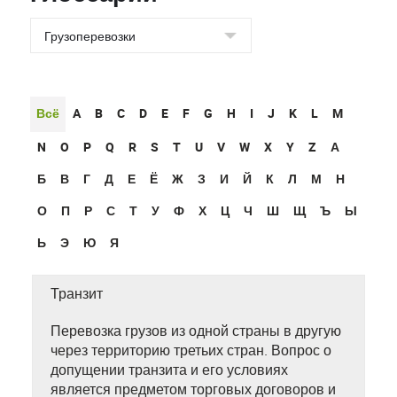
Всё
A
B
C
D
E
F
G
H
I
J
K
L
M
N
O
P
Q
R
S
T
U
V
W
X
Y
Z
А
Б
В
Г
Д
Е
Ё
Ж
З
И
Й
К
Л
М
Н
О
П
Р
С
Т
У
Ф
Х
Ц
Ч
Ш
Щ
Ъ
Ы
Ь
Э
Ю
Я
Транзит
Перевозка грузов из одной страны в другую
через территорию третьих стран. Вопрос о
допущении транзита и его условиях
является предметом торговых договоров и