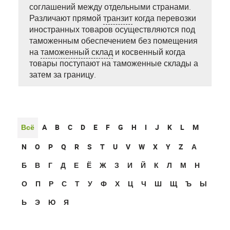
соглашений между отдельными странами.
Различают прямой
транзит
когда перевозки
иностранных товаров осуществляются под
таможенным обеспечением без помещения
на
таможенный склад
и косвенный когда
товары поступают на таможенные склады а
затем за границу.
Всё
A
B
C
D
E
F
G
H
I
J
K
L
M
N
O
P
Q
R
S
T
U
V
W
X
Y
Z
А
Б
В
Г
Д
Е
Ё
Ж
З
И
Й
К
Л
М
Н
О
П
Р
С
Т
У
Ф
Х
Ц
Ч
Ш
Щ
Ъ
Ы
Ь
Э
Ю
Я