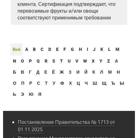
клиента. Сертификация подтверждает, что
перевозимые фрукты и/или овощи
соответствуют применимым требовании
Всё
A
B
C
D
E
F
G
H
I
J
K
L
M
N
O
P
Q
R
S
T
U
V
W
X
Y
Z
А
Б
В
Г
Д
Е
Ё
Ж
З
И
Й
К
Л
М
Н
О
П
Р
С
Т
У
Ф
Х
Ц
Ч
Ш
Щ
Ъ
Ы
Ь
Э
Ю
Я
Постановление Правительства № 1713 от
01.11.2025