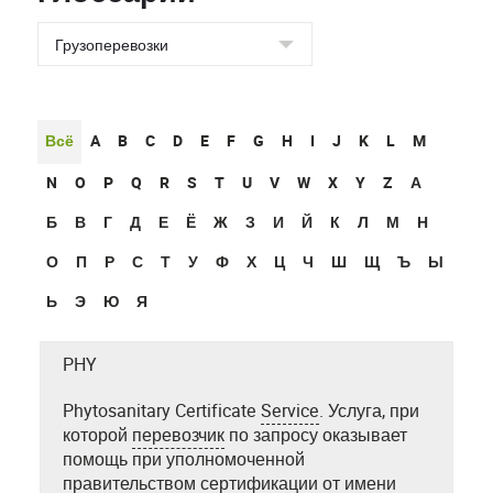
Всё
A
B
C
D
E
F
G
H
I
J
K
L
M
N
O
P
Q
R
S
T
U
V
W
X
Y
Z
А
Б
В
Г
Д
Е
Ё
Ж
З
И
Й
К
Л
М
Н
О
П
Р
С
Т
У
Ф
Х
Ц
Ч
Ш
Щ
Ъ
Ы
Ь
Э
Ю
Я
PHY
Phytosanitary Certificate
Service
. Услуга, при
которой
перевозчик
по запросу оказывает
помощь при уполномоченной
правительством сертификации от имени