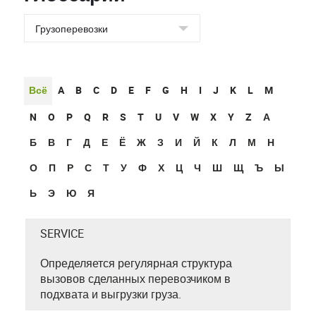
Всё
A
B
C
D
E
F
G
H
I
J
K
L
M
N
O
P
Q
R
S
T
U
V
W
X
Y
Z
А
Б
В
Г
Д
Е
Ё
Ж
З
И
Й
К
Л
М
Н
О
П
Р
С
Т
У
Ф
Х
Ц
Ч
Ш
Щ
Ъ
Ы
Ь
Э
Ю
Я
SERVICE
Определяется регулярная структура
вызовов сделанных перевозчиком в
подхвата и выгрузки груза.