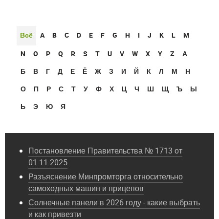
Всё
A
B
C
D
E
F
G
H
I
J
K
L
M
N
O
P
Q
R
S
T
U
V
W
X
Y
Z
А
Б
В
Г
Д
Е
Ё
Ж
З
И
Й
К
Л
М
Н
О
П
Р
С
Т
У
Ф
Х
Ц
Ч
Ш
Щ
Ъ
Ы
Ь
Э
Ю
Я
Постановление Правительства № 1713 от
01.11.2025
Разъяснение Минпромторга относительно
самоходных машин и прицепов
Солнечные панели в 2026 году - какие выбрать
и как привезти