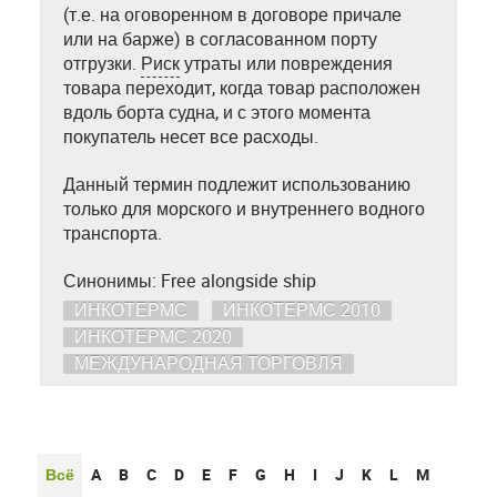
(т.е. на оговоренном в договоре причале
или на барже) в согласованном порту
отгрузки.
Риск
утраты или повреждения
товара переходит, когда товар расположен
вдоль борта судна, и с этого момента
покупатель несет все расходы.
Данный термин подлежит использованию
только для морского и внутреннего водного
транспорта.
Синонимы: Free alongside ship
ИНКОТЕРМС
ИНКОТЕРМС 2010
ИНКОТЕРМС 2020
МЕЖДУНАРОДНАЯ ТОРГОВЛЯ
Всё
A
B
C
D
E
F
G
H
I
J
K
L
M