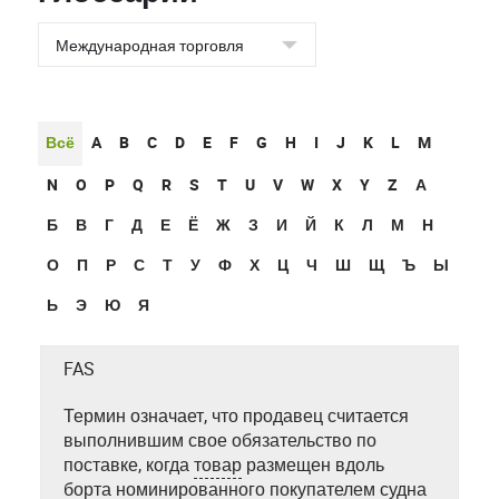
Всё
A
B
C
D
E
F
G
H
I
J
K
L
M
N
O
P
Q
R
S
T
U
V
W
X
Y
Z
А
Б
В
Г
Д
Е
Ё
Ж
З
И
Й
К
Л
М
Н
О
П
Р
С
Т
У
Ф
Х
Ц
Ч
Ш
Щ
Ъ
Ы
Ь
Э
Ю
Я
FAS
Термин означает, что продавец считается
выполнившим свое обязательство по
поставке, когда
товар
размещен вдоль
борта номинированного покупателем судна