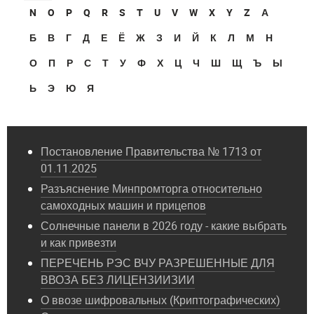
N
O
P
Q
R
S
T
U
V
W
X
Y
Z
А
Б
В
Г
Д
Е
Ё
Ж
З
И
Й
К
Л
М
Н
О
П
Р
С
Т
У
Ф
Х
Ц
Ч
Ш
Щ
Ъ
Ы
Ь
Э
Ю
Я
Постановление Правительства № 1713 от
01.11.2025
Разъяснение Минпромторга относительно
самоходных машин и прицепов
Солнечные панели в 2026 году - какие выбрать
и как привезти
ПЕРЕЧЕНЬ РЭС ВЧУ РАЗРЕШЕННЫЕ ДЛЯ
ВВОЗА БЕЗ ЛИЦЕНЗИИЗИИ
О ввозе шифровальных (Криптографических)