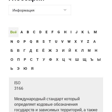
Всё
A
B
C
D
E
F
G
H
I
J
K
L
M
N
O
P
Q
R
S
T
U
V
W
X
Y
Z
А
Б
В
Г
Д
Е
Ё
Ж
З
И
Й
К
Л
М
Н
О
П
Р
С
Т
У
Ф
Х
Ц
Ч
Ш
Щ
Ъ
Ы
Ь
Э
Ю
Я
ISO
3166
Международный стандарт который
определяет кодовые обозначения
государств и зависимых территорий, а также