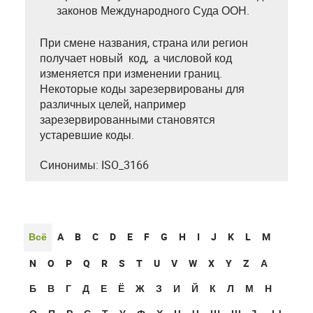
законов Международного Суда ООН.
При смене названия, страна или регион
получает новый код, а числовой код
изменяется при изменении границ.
Некоторые коды зарезервированы для
различных целей, например
зарезервированными становятся
устаревшие коды.
Синонимы: ISO_3166
Всё
A
B
C
D
E
F
G
H
I
J
K
L
M
N
O
P
Q
R
S
T
U
V
W
X
Y
Z
А
Б
В
Г
Д
Е
Ё
Ж
З
И
Й
К
Л
М
Н