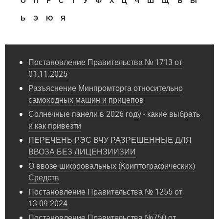
О
П
Р
С
Т
У
Ф
Х
Ц
Ч
Ш
Щ
Ъ
Ы
Ь
Э
Ю
Я
Постановление Правительства № 1713 от
01.11.2025
Разъяснение Минпромторга относительно
самоходных машин и прицепов
Солнечные панели в 2026 году - какие выбрать
и как привезти
ПЕРЕЧЕНЬ РЭС ВЧУ РАЗРЕШЕННЫЕ ДЛЯ
ВВОЗА БЕЗ ЛИЦЕНЗИИЗИИ
О ввозе шифровальных (Криптографических)
Средств
Постановление Правительства № 1255 от
13.09.2024
Постановление Правительства №750 от