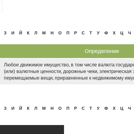
З
И
Й
К
Л
М
Н
О
П
Р
С
Т
У
Ф
Х
Ц
Ч
Определение
Любое движимое имущество, в том числе валюта государс
(или) валютные ценности, дорожные чеки, электрическая 
перемещаемые вещи, приравненные к недвижимому иму
З
И
Й
К
Л
М
Н
О
П
Р
С
Т
У
Ф
Х
Ц
Ч