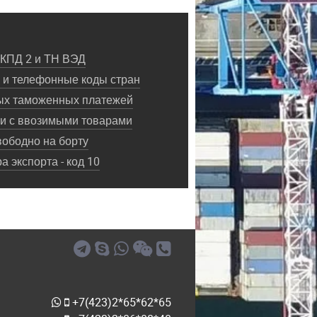
ОКПД 2 и ТН ВЭД
и телефонные коды стран
ых таможенных платежей
ки с ввозимыми товарами
ободно на борту
 экспорта - код 10
+7(423)2*65*62*65