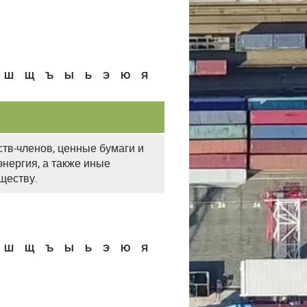
Ш
Щ
Ъ
Ы
Ь
Э
Ю
Я
тв-членов, ценные бумаги и
энергия, а также иные
ществу.
Ш
Щ
Ъ
Ы
Ь
Э
Ю
Я