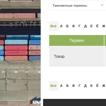
Всё
А
Б
В
Г
Д
Е
Ё
Ж
Термин
Товар
Всё
А
Б
В
Г
Д
Е
Ё
Ж