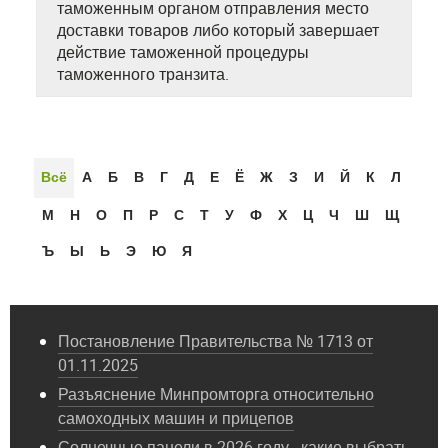
таможенным органом отправления место
доставки товаров либо который завершает
действие таможенной процедуры
таможенного транзита.
Всё
А
Б
В
Г
Д
Е
Ё
Ж
З
И
Й
К
Л
М
Н
О
П
Р
С
Т
У
Ф
Х
Ц
Ч
Ш
Щ
Ъ
Ы
Ь
Э
Ю
Я
Постановление Правительства № 1713 от
01.11.2025
Разъяснение Минпромторга относительно
самоходных машин и прицепов
Солнечные панели в 2026 году - какие выбрать