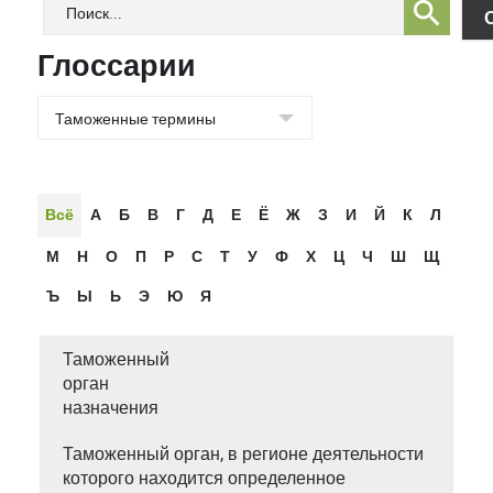
Глоссарии
Всё
А
Б
В
Г
Д
Е
Ё
Ж
З
И
Й
К
Л
М
Н
О
П
Р
С
Т
У
Ф
Х
Ц
Ч
Ш
Щ
Ъ
Ы
Ь
Э
Ю
Я
Таможенный
орган
назначения
Таможенный орган, в регионе деятельности
которого находится определенное