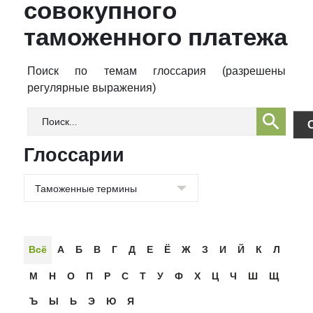
совокупного
таможенного платежа
Поиск по темам глоссария (разрешены
регулярные выражения)
Глоссарии
Всё
А
Б
В
Г
Д
Е
Ё
Ж
З
И
Й
К
Л
М
Н
О
П
Р
С
Т
У
Ф
Х
Ц
Ч
Ш
Щ
Ъ
Ы
Ь
Э
Ю
Я