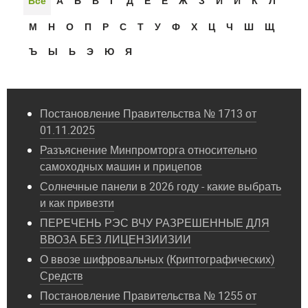
Всё
А
Б
В
Г
Д
Е
Ё
Ж
З
И
Й
К
Л
М
Н
О
П
Р
С
Т
У
Ф
Х
Ц
Ч
Ш
Щ
Ъ
Ы
Ь
Э
Ю
Я
Постановление Правительства № 1713 от
01.11.2025
Разъяснение Минпромторга относительно
самоходных машин и прицепов
Солнечные панели в 2026 году - какие выбрать
и как привезти
ПЕРЕЧЕНЬ РЭС ВЧУ РАЗРЕШЕННЫЕ ДЛЯ
ВВОЗА БЕЗ ЛИЦЕНЗИИЗИИ
О ввозе шифровальных (Криптографических)
Средств
Постановление Правительства № 1255 от