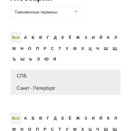
Всё
А
Б
В
Г
Д
Е
Ё
Ж
З
И
Й
К
Л
М
Н
О
П
Р
С
Т
У
Ф
Х
Ц
Ч
Ш
Щ
Ъ
Ы
Ь
Э
Ю
Я
СПБ
Санкт - Петербург
Всё
А
Б
В
Г
Д
Е
Ё
Ж
З
И
Й
К
Л
М
Н
О
П
Р
С
Т
У
Ф
Х
Ц
Ч
Ш
Щ