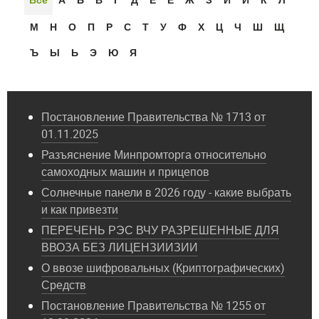
Всё
А
Б
В
Г
Д
Е
Ё
Ж
З
И
Й
К
Л
М
Н
О
П
Р
С
Т
У
Ф
Х
Ц
Ч
Ш
Щ
Ъ
Ы
Ь
Э
Ю
Я
Постановление Правительства № 1713 от
01.11.2025
Разъяснение Минпромторга относительно
самоходных машин и прицепов
Солнечные панели в 2026 году - какие выбрать
и как привезти
ПЕРЕЧЕНЬ РЭС ВЧУ РАЗРЕШЕННЫЕ ДЛЯ
ВВОЗА БЕЗ ЛИЦЕНЗИИЗИИ
О ввозе шифровальных (Криптографических)
Средств
Постановление Правительства № 1255 от