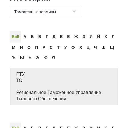
Всё
А
Б
В
Г
Д
Е
Ё
Ж
З
И
Й
К
Л
М
Н
О
П
Р
С
Т
У
Ф
Х
Ц
Ч
Ш
Щ
Ъ
Ы
Ь
Э
Ю
Я
РТУ
ТО
Региональное Таможенное Управление
Тылового Обеспечения.