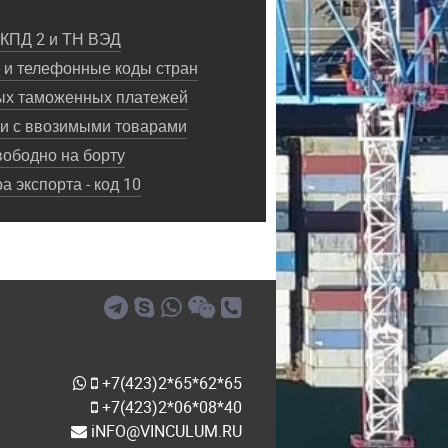
ОКПД 2 и ТН ВЭД
и телефонные коды стран
ых таможенных платежей
ки с ввозимыми товарами
ободно на борту
 экспорта - код 10
+7(423)2*65*62*65
+7(423)2*06*08*40
iNFO@VINCULUM.RU