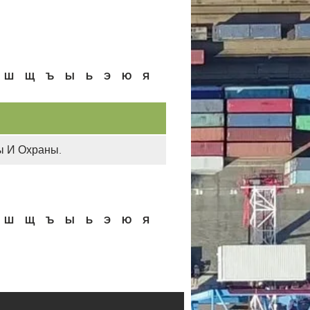
Ш
Щ
Ъ
Ы
Ь
Э
Ю
Я
ы И Охраны.
Ш
Щ
Ъ
Ы
Ь
Э
Ю
Я