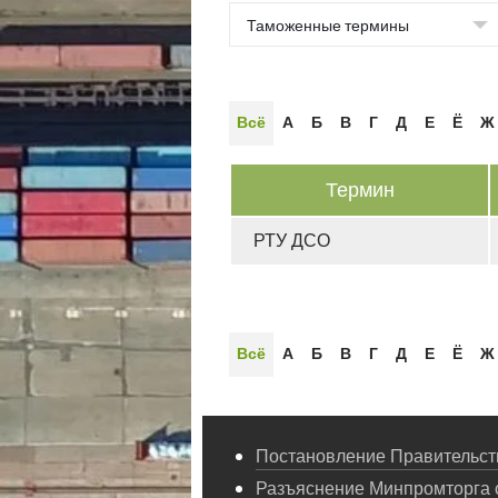
Всё
А
Б
В
Г
Д
Е
Ё
Ж
Термин
РТУ ДСО
Всё
А
Б
В
Г
Д
Е
Ё
Ж
Постановление Правительств
Разъяснение Минпромторга 