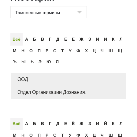
Всё
А
Б
В
Г
Д
Е
Ё
Ж
З
И
Й
К
Л
М
Н
О
П
Р
С
Т
У
Ф
Х
Ц
Ч
Ш
Щ
Ъ
Ы
Ь
Э
Ю
Я
ООД
Отдел Организации Дознания.
Всё
А
Б
В
Г
Д
Е
Ё
Ж
З
И
Й
К
Л
М
Н
О
П
Р
С
Т
У
Ф
Х
Ц
Ч
Ш
Щ