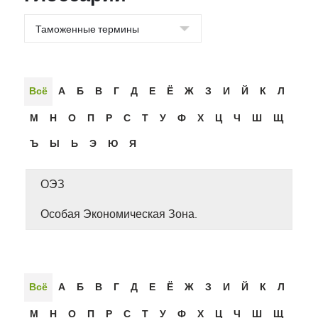
Всё
А
Б
В
Г
Д
Е
Ё
Ж
З
И
Й
К
Л
М
Н
О
П
Р
С
Т
У
Ф
Х
Ц
Ч
Ш
Щ
Ъ
Ы
Ь
Э
Ю
Я
ОЭЗ
Особая Экономическая Зона.
Всё
А
Б
В
Г
Д
Е
Ё
Ж
З
И
Й
К
Л
М
Н
О
П
Р
С
Т
У
Ф
Х
Ц
Ч
Ш
Щ