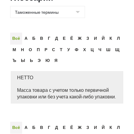
Всё
А
Б
В
Г
Д
Е
Ё
Ж
З
И
Й
К
Л
М
Н
О
П
Р
С
Т
У
Ф
Х
Ц
Ч
Ш
Щ
Ъ
Ы
Ь
Э
Ю
Я
НЕТТО
Масса товара с учетом только первичной
упаковки или без учета какой-либо упаковки.
Всё
А
Б
В
Г
Д
Е
Ё
Ж
З
И
Й
К
Л