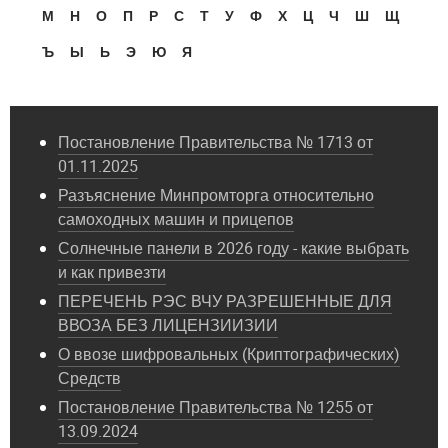
М
Н
О
П
Р
С
Т
У
Ф
Х
Ц
Ч
Ш
Щ
Ъ
Ы
Ь
Э
Ю
Я
Постановление Правительства № 1713 от
01.11.2025
Разъяснение Минпромторга относительно
самоходных машин и прицепов
Солнечные панели в 2026 году - какие выбрать
и как привезти
ПЕРЕЧЕНЬ РЭС ВЧУ РАЗРЕШЕННЫЕ ДЛЯ
ВВОЗА БЕЗ ЛИЦЕНЗИИЗИИ
О ввозе шифровальных (Криптографических)
Средств
Постановление Правительства № 1255 от
13.09.2024