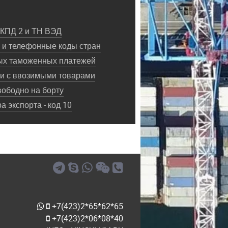
ОКПД 2 и ТН ВЭД
и телефонные коды стран
ых таможенных платежей
ки с ввозимыми товарами
ободно на борту
 экспорта - код 10
+7(423)2*65*62*65
+7(423)2*06*08*40