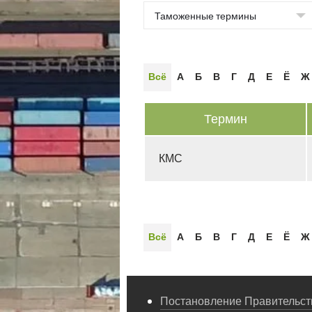
Всё
А
Б
В
Г
Д
Е
Ё
Ж
Термин
КМС
Всё
А
Б
В
Г
Д
Е
Ё
Ж
Постановление Правительств