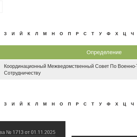
З
И
Й
К
Л
М
Н
О
П
Р
С
Т
У
Ф
Х
Ц
Ч
Определение
Координационный Межведомственный Совет По Военно-
Сотрудничеству
З
И
Й
К
Л
М
Н
О
П
Р
С
Т
У
Ф
Х
Ц
Ч
а № 1713 от 01.11.2025