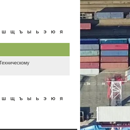
Ш
Щ
Ъ
Ы
Ь
Э
Ю
Я
Техническому
Ш
Щ
Ъ
Ы
Ь
Э
Ю
Я