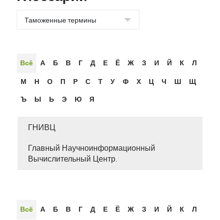
Всё
А
Б
В
Г
Д
Е
Ё
Ж
З
И
Й
К
Л
М
Н
О
П
Р
С
Т
У
Ф
Х
Ц
Ч
Ш
Щ
Ъ
Ы
Ь
Э
Ю
Я
ГНИВЦ
Главный Научноинформационный
Вычислительный Центр.
Всё
А
Б
В
Г
Д
Е
Ё
Ж
З
И
Й
К
Л