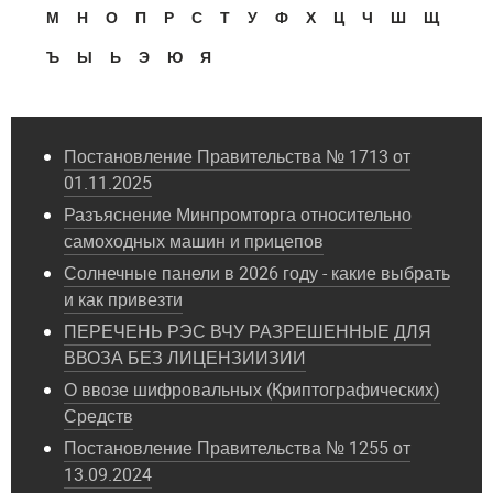
М
Н
О
П
Р
С
Т
У
Ф
Х
Ц
Ч
Ш
Щ
Ъ
Ы
Ь
Э
Ю
Я
Постановление Правительства № 1713 от
01.11.2025
Разъяснение Минпромторга относительно
самоходных машин и прицепов
Солнечные панели в 2026 году - какие выбрать
и как привезти
ПЕРЕЧЕНЬ РЭС ВЧУ РАЗРЕШЕННЫЕ ДЛЯ
ВВОЗА БЕЗ ЛИЦЕНЗИИЗИИ
О ввозе шифровальных (Криптографических)
Средств
Постановление Правительства № 1255 от
13.09.2024