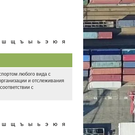
Ш
Щ
Ъ
Ы
Ь
Э
Ю
Я
спортом любого вида с
рганизации и отслеживания
 соответствии с
Ш
Щ
Ъ
Ы
Ь
Э
Ю
Я