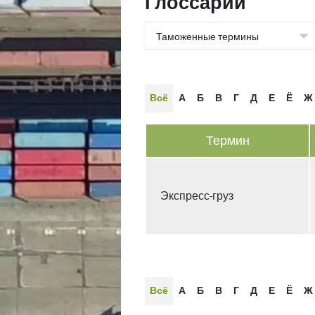
Глоссарии
Всё
А
Б
В
Г
Д
Е
Ё
Ж
Термин
Экспресс-груз
Всё
А
Б
В
Г
Д
Е
Ё
Ж