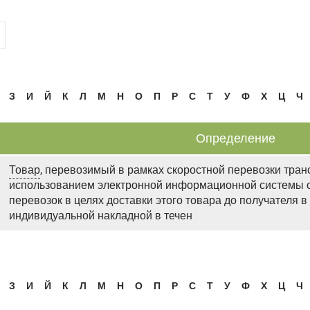
З
И
Й
К
Л
М
Н
О
П
Р
С
Т
У
Ф
Х
Ц
Ч
Определение
Товар
, перевозимый в рамках скоростной перевозки тран
использованием электронной информационной системы о
перевозок в целях доставки этого товара до получателя в
индивидуальной накладной в течен
З
И
Й
К
Л
М
Н
О
П
Р
С
Т
У
Ф
Х
Ц
Ч