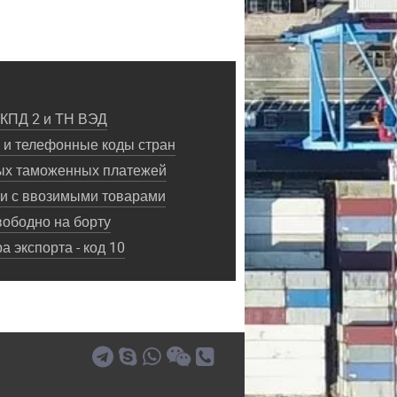
ОКПД 2 и ТН ВЭД
и телефонные коды стран
ых таможенных платежей
ки с ввозимыми товарами
ободно на борту
 экспорта - код 10