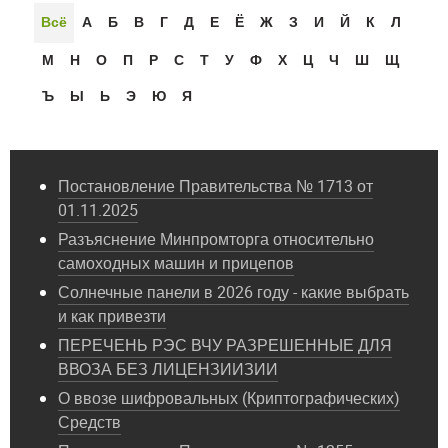
Всё
А
Б
В
Г
Д
Е
Ё
Ж
З
И
Й
К
Л
М
Н
О
П
Р
С
Т
У
Ф
Х
Ц
Ч
Ш
Щ
Ъ
Ы
Ь
Э
Ю
Я
Постановление Правительства № 1713 от
01.11.2025
Разъяснение Минпромторга относительно
самоходных машин и прицепов
Солнечные панели в 2026 году - какие выбрать
и как привезти
ПЕРЕЧЕНЬ РЭС ВЧУ РАЗРЕШЕННЫЕ ДЛЯ
ВВОЗА БЕЗ ЛИЦЕНЗИИЗИИ
О ввозе шифровальных (Криптографических)
Средств