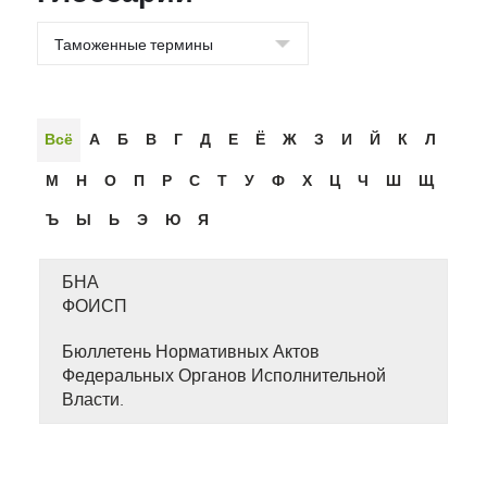
Всё
А
Б
В
Г
Д
Е
Ё
Ж
З
И
Й
К
Л
М
Н
О
П
Р
С
Т
У
Ф
Х
Ц
Ч
Ш
Щ
Ъ
Ы
Ь
Э
Ю
Я
БНА
ФОИСП
Бюллетень Нормативных Актов
Федеральных Органов Исполнительной
Власти.